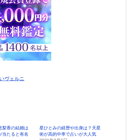
いヴェルニ
恵梨香の結婚は
星ひとみの経歴や出身は？天星
が当たると有名
術が高的中率で占いが大人気