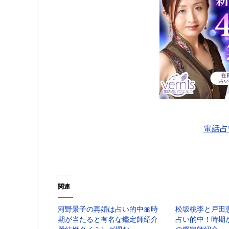
電話占
関連
河野景子の再婚は占い的中🎀時
松坂桃李と戸田
期が当たると有名な鑑定師紹介
占い的中！時期