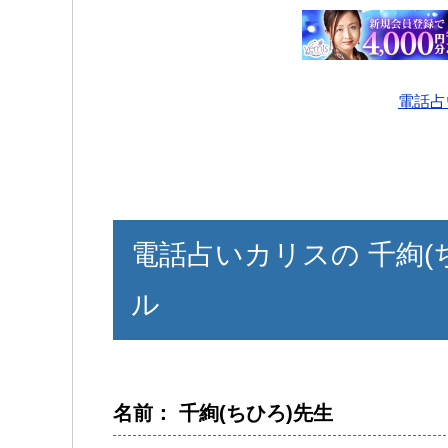
電話占
電話占いカリスの 千絢(
ル
名前： 千絢(ちひろ)先生