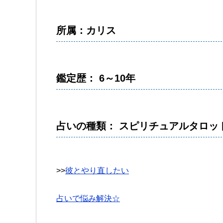
所属：カリス
鑑定歴： 6～10年
占いの種類： スピリチュアルタロッ
>>
彼とやり直したい
占いで悩み解決☆