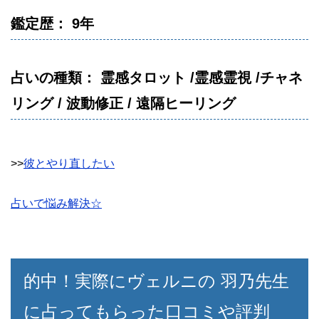
鑑定歴： 9年
占いの種類： 霊感タロット /霊感霊視 /チャネ
リング / 波動修正 / 遠隔ヒーリング
>>
彼とやり直したい
占いで悩み解決☆
的中！実際にヴェルニの 羽乃先生
に占ってもらった口コミや評判